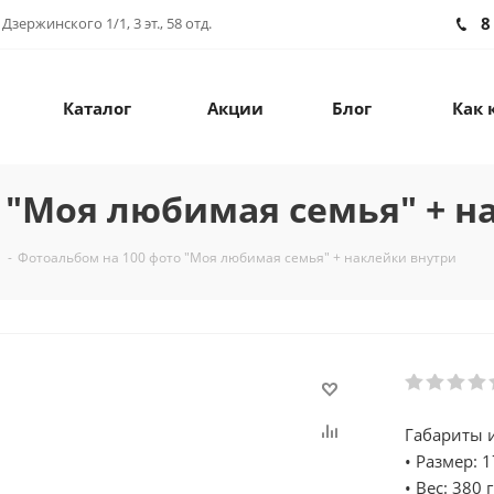
8
зержинского 1/1, 3 эт., 58 отд.
Каталог
Акции
Блог
Как 
 "Моя любимая семья" + н
-
Фотоальбом на 100 фото "Моя любимая семья" + наклейки внутри
Габариты и
• Размер: 1
• Вес: 380 г