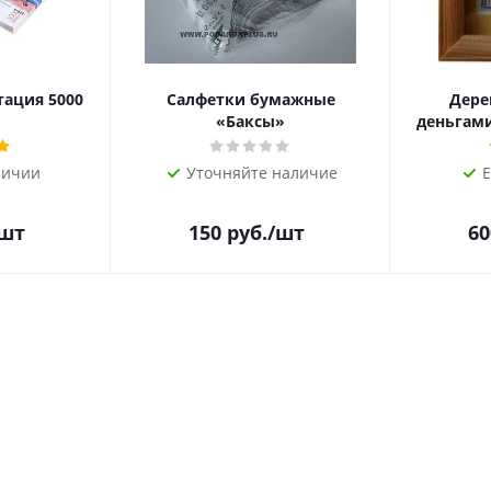
тация 5000
Салфетки бумажные
Дере
«Баксы»
деньгами 
личии
Уточняйте наличие
Е
/шт
150
руб.
/шт
60