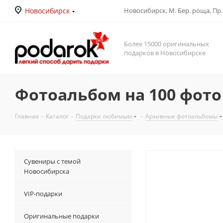
Новосибирск
Новосибирск, М. Бер. роща, Пр. Д
Более 15000 оригинальных
подарков в Новосибирске
Фотоальбом на 100 фото
Главная
-
Каталог
-
Подарки любимым
-
Архивные фотоальбомы
Сувениры с темой
Новосибирска
VIP-подарки
Оригинальные подарки