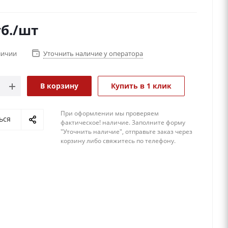
ти
лубой
б.
/шт
: Природа, Города и архитектура
л: обложки Картон
личии
Уточнить наличие у оператора
во фотографий: 100
то: 10 х 15
 листов: Пластик, Картон
В корзину
Купить в 1 клик
При оформлении мы проверяем
ься
фактическое! наличие. 3аполните форму
"Уточнить наличие", отправьте заказ через
корзину либо свяжитесь по телефону.