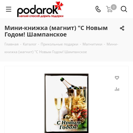
0
Мини-книжка (магнит) "С Новым
Годом! Шампанское
Главная
-
Каталог
-
Прикольные подарки
-
Магнитики
-
Мини-
книжка (магнит) "С Новым Годом! Шампанское