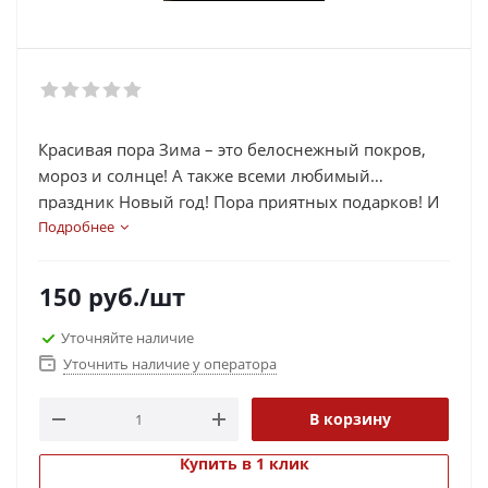
Красивая пора Зима – это белоснежный покров,
мороз и солнце! А также всеми любимый
праздник Новый год! Пора приятных подарков! И
каждый год вы стоите перед выбором, что
Подробнее
выбрать и подарить из такого огромного
ассортимента подарков. В этот праздник хочется
150
руб.
/шт
всем уделить внимание и подарить пусть
небольшие, но подарки в знак уважения. В
Уточняйте наличие
качестве подарка Вы можете подарить магнитик
Уточнить наличие у оператора
новогодний.
В корзину
Купить в 1 клик