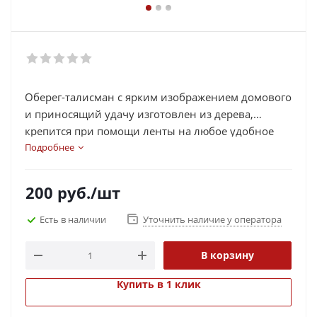
Оберег-талисман с ярким изображением домового
и приносящий удачу изготовлен из дерева,
крепится при помощи ленты на любое удобное
для Вас место. Оберег можно использовать и в
Подробнее
качестве магнита.
200
руб.
/шт
Есть в наличии
Уточнить наличие у оператора
В корзину
Купить в 1 клик