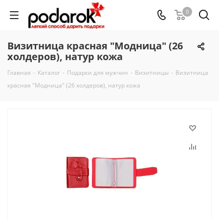
0
Визитница красная "Модница" (26
холдеров), натур кожа
Главная
-
Каталог
-
Подарки для мужчин
-
Визитницы
-
Визитница
красная "Модница" (26 холдеров), натур кожа