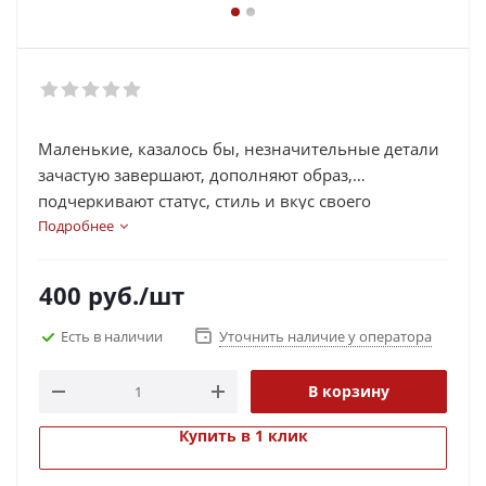
Маленькие, казалось бы, незначительные детали
зачастую завершают, дополняют образ,
подчеркивают статус, стиль и вкус своего
обладателя. Визитница "Модница" яркого
Подробнее
красного цвета - одна из подобных деталей. Вещь
достойного качества, которая может стать
400
руб.
/шт
прекрасным подарком по любому поводу.
Есть в наличии
Уточнить наличие у оператора
В корзину
Купить в 1 клик