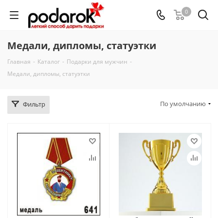
0
Медали, дипломы, статуэтки
Главная
-
Каталог
-
Подарки для мужчин
-
Медали, дипломы, статуэтки
По умолчанию
Фильтр