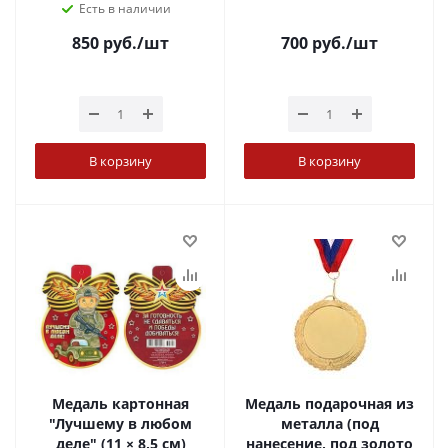
Есть в наличии
850
руб.
/шт
700
руб.
/шт
В корзину
В корзину
Медаль картонная
Медаль подарочная из
"Лучшему в любом
металла (под
деле" (11 × 8,5 см)
нанесение, под золото