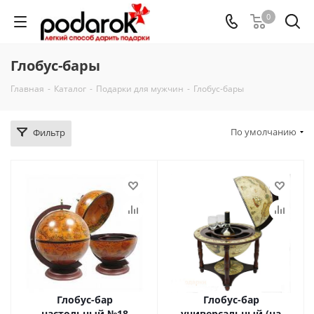
0
Глобус-бары
Главная
-
Каталог
-
Подарки для мужчин
-
Глобус-бары
По умолчанию
Фильтр
Глобус-бар
Глобус-бар
настольный №18
универсальный (на