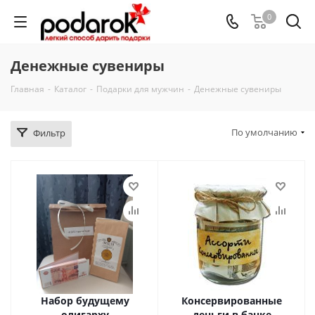
0
Денежные сувениры
Главная
-
Каталог
-
Подарки для мужчин
-
Денежные сувениры
По умолчанию
Фильтр
Набор будущему
Консервированные
олигарху
деньги в банке