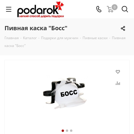
0
Пивная каска "Босс"
Главная
-
Каталог
-
Подарки для мужчин
-
Пивные каски
-
Пивная
каска "Босс"