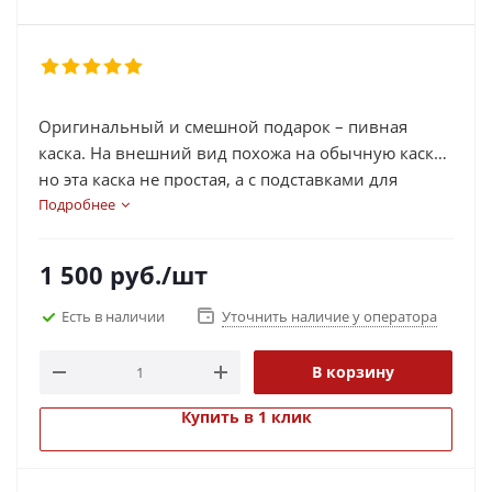
Оригинальный и смешной подарок – пивная
каска. На внешний вид похожа на обычную каску,
но эта каска не простая, а с подставками для
различных напитков (пива, спрайт, кола, и др.) –
Подробнее
«каска для лентяев». На каске имеются
специальные крепления с трубками для банок. На
1 500
руб.
/шт
трубках есть специальная прищепка для
регулирования потока жидкости, а также, если вы
Есть в наличии
Уточнить наличие у оператора
пока не хотите пить, перекрывает поток, чтобы
жидкость не выливалась. Также каска имеет
В корзину
регулятор ширины головы. Очень удобно
использовать, если у вас заняты руки при игре на
Купить в 1 клик
приставке, при просмотре футбола.