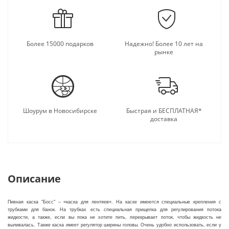
Более 15000 подарков
Надежно! Более 10 лет на
рынке
Шоурум в Новосибирске
Быстрая и БЕСПЛАТНАЯ*
доставка
Описание
Пивная каска "Босс" – «каска для лентяев». На каске имеются специальные крепления с
трубками для банок. На трубках есть специальная прищепка для регулирования потока
жидкости, а также, если вы пока не хотите пить, перекрывает поток, чтобы жидкость не
выливалась. Также каска имеет регулятор ширины головы. Очень удобно использовать, если у