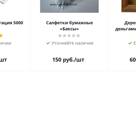
тация 5000
Салфетки бумажные
Дере
«Баксы»
деньгами 
личии
Уточняйте наличие
Е
/шт
150
руб.
/шт
60