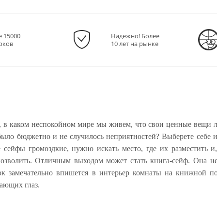
е 15000
Надежно! Более
рков
10 лет на рынке
т, в каком неспокойном мире мы живем, что свои ценные вещи л
было бюджетно и не случилось неприятностей? Выберете себе и
сейфы громоздкие, нужно искать место, где их разместить и,
озволить. Отличным выходом может стать книга-сейф. Она н
ок замечательно впишется в интерьер комнаты на книжной по
ающих глаз.