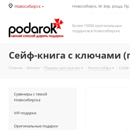
Новосибирск
Новосибирск, М. Бер. роща, Пр. Д
Более 15000 оригинальных
подарков в Новосибирске
Сейф-книга с ключами (по
Главная
-
Каталог
-
Подарки для мужчин
-
Книги-сейфы
-
Сейф-к
Сувениры с темой
Новосибирска
VIP-подарки
Оригинальные подарки