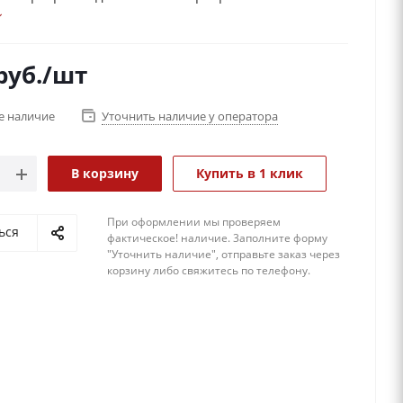
льным видом!
руб.
/шт
е наличие
Уточнить наличие у оператора
В корзину
Купить в 1 клик
При оформлении мы проверяем
ься
фактическое! наличие. 3аполните форму
"Уточнить наличие", отправьте заказ через
корзину либо свяжитесь по телефону.