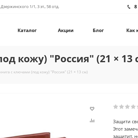
8
зержинского 1/1, 3 эт., 58 отд.
Каталог
Акции
Блог
Как 
д кожу) "Россия" (21 × 13 
нига с ключами (под кожу) "Россия" (21 × 13 см)
Защити сво
Этот заме
защитит, 