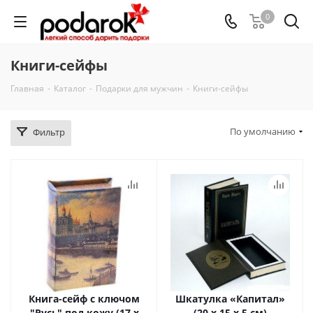
0
Книги-сейфы
Главная
-
Каталог
-
Подарки для мужчин
-
Книги-сейфы
По умолчанию
Фильтр
Книга-сейф с ключом
Шкатулка «Капитал»
"Русь" под кожу (17 х
(20 х 15 х 5 см)