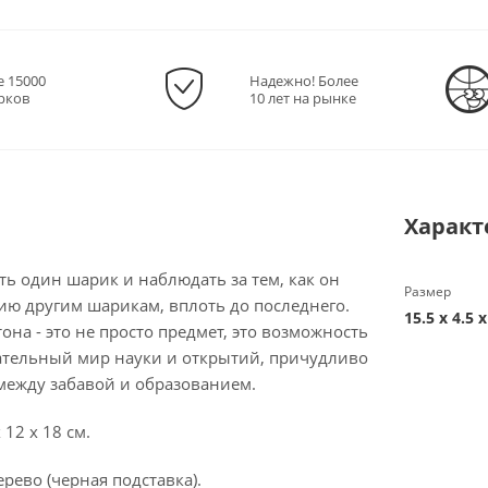
е 15000
Надежно! Более
рков
10 лет на рынке
Характ
ь один шарик и наблюдать за тем, как он
Размер
ию другим шарикам, вплоть до последнего.
15.5 х 4.5 
а - это не просто предмет, это возможность
кательный мир науки и открытий, причудливо
ежду забавой и образованием.
 12 х 18 см.
ерево (черная подставка).