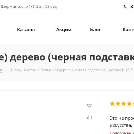
8
зержинского 1/1, 3 эт., 58 отд.
Каталог
Акции
Блог
Как 
дерево (черная подставка
ые
-
Шары Ньютона (большие) дерево (черная подставка), металл h-18,5
Это не про
искусства
энергии.
Подробнее