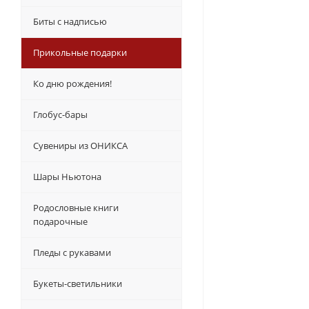
Биты с надписью
Прикольные подарки
Ко дню рождения!
Глобус-бары
Сувениры из ОНИКСА
Шары Ньютона
Родословные книги
подарочные
Пледы с рукавами
Букеты-светильники