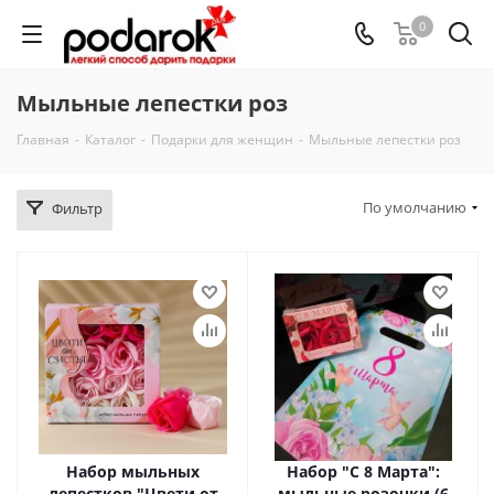
0
Мыльные лепестки роз
Главная
-
Каталог
-
Подарки для женщин
-
Мыльные лепестки роз
По умолчанию
Фильтр
Набор мыльных
Набор "С 8 Марта":
лепестков "Цвети от
мыльные розочки (6