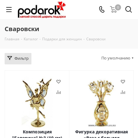
0
Сваровски
Главная
-
Каталог
-
Подарки для женщин
-
Сваровски
По умолчанию
Фильтр
Композиция
Фигурка декоративная
"Балерина" №3 (10 см)
«Ваза с белыми