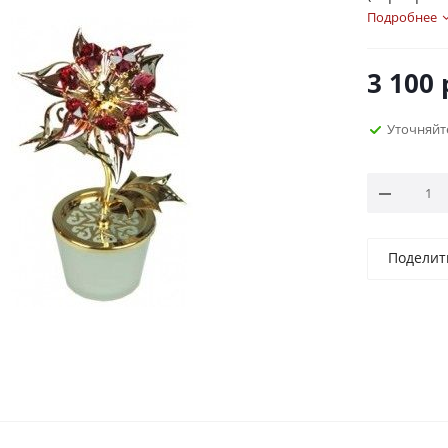
партнерам 
Подробнее
качествен
сваровски,
3 100
композици
Уточняйт
Поделит