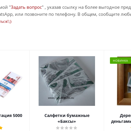
мой "
Задать вопрос
" , указав ссылку на более выгодное пре
tsApp, или позвоните по телефону. В общем, сообщите лю
ься!;)
НОВИНКА
тация 5000
Салфетки бумажные
Дере
«Баксы»
деньгами 