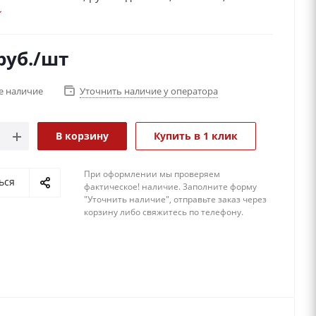
и др.), потому как эта продукция выполнена из
ного материала с использованием кристаллов
 которые добавляют блек, изящность и элитность
руб.
/шт
и.
е наличие
Уточнить наличие у оператора
В корзину
Купить в 1 клик
При оформлении мы проверяем
ься
фактическое! наличие. 3аполните форму
"Уточнить наличие", отправьте заказ через
корзину либо свяжитесь по телефону.