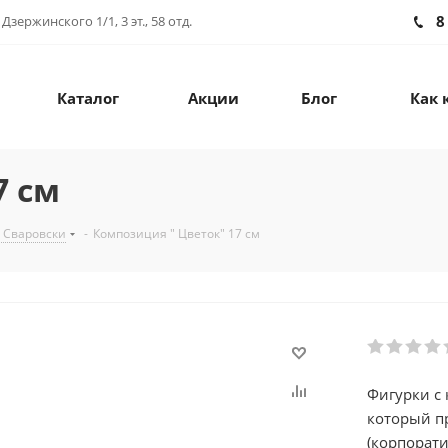
8
зержинского 1/1, 3 эт., 58 отд.
Каталог
Акции
Блог
Как 
7 см
 Сваровски
-
Композиция " Цветок" 17 см
Фигурки с
который п
(корпорат