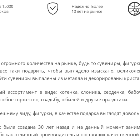
е 15000
Надежно! Более
рков
10 лет на рынке
огромного количества на рынке, будь то сувениры, фигурк
все таки подарить, чтобы выглядело изыскано, великол
. Эти сувениры выпалены из металла и декорированы криста
й ассортимент в виде: котенка, слоника, сердечка, бабо
любое торжество, свадьбу, юбилей и другие праздники.
ешнему виду, фигурки, в качестве подарка выглядят доволь
aft была создана 30 лет назад и на данный момент зани
бя как отличный производитель и поставщик качественной