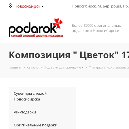
Новосибирск
Новосибирск, М. Бер. роща, Пр. Д
Более 15000 оригинальных
подарков в Новосибирске
Композиция " Цветок" 1
Главная
-
Каталог
-
Подарки для женщин
-
Фигурки с кристаллами
Сувениры с темой
Новосибирска
VIP-подарки
Оригинальные подарки