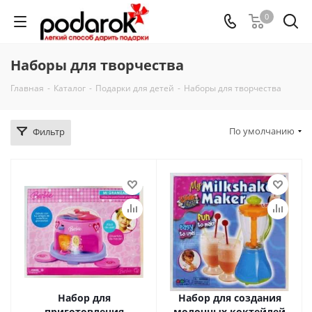
0
Наборы для творчества
Главная
-
Каталог
-
Подарки для детей
-
Наборы для творчества
По умолчанию
Фильтр
Набор для
Набор для создания
приготовления
молочных коктейлей