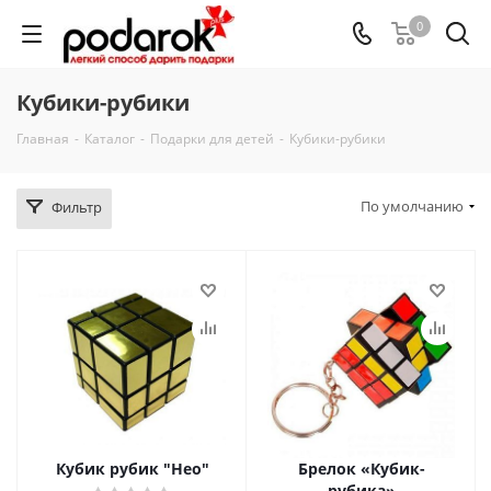
0
Кубики-рубики
Главная
-
Каталог
-
Подарки для детей
-
Кубики-рубики
По умолчанию
Фильтр
Кубик рубик "Нео"
Брелок «Кубик-
рубика»