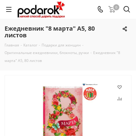
0
Ежедневник "8 марта" А5, 80
листов
Главная
-
Каталог
-
Подарки для женщин
-
Оригинальные ежедневники, блокноты, ручки
-
Ежедневник "8
марта" А5, 80 листов