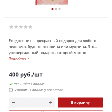
Ежедневник – прекрасный подарок для любого
человека, будь то женщина или мужчина. Это
универсальный подарок, который можно
использовать как в личной жизни, так и в
Подробнее
рабочей среде.
Ежедневник наполнит жизнь комфортностью,
400
руб.
/шт
ведь в нем можно фиксировать свои планы и не
забывать о них.
Уточняйте наличие
Оригинальный подарок ежедневник – это
Уточнить наличие у оператора
помощник в твоих делах, чтобы правильно
планировать свое время, фиксировать важные
В корзину
встречи и ничего не забыть и не упустить, в то же