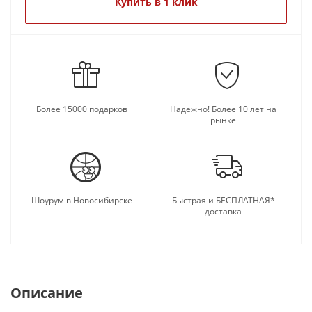
время он наполнен идеями, мыслями и важными
Купить в 1 клик
событиями в жизни (дни рождения коллег и
близких, время деловых встреч и другие
знаменательные даты), которые не хотелось бы
пропустить.
Еженедельник будет замечательным подарком
женщинам на 8 марта!!!
Более 15000 подарков
Надежно! Более 10 лет на
рынке
Шоурум в Новосибирске
Быстрая и БЕСПЛАТНАЯ*
доставка
Описание