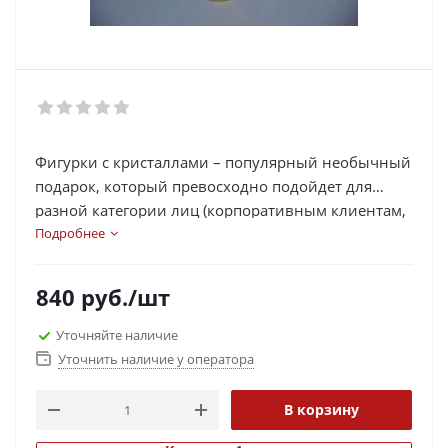
Фигурки с кристаллами – популярный необычный
подарок, который превосходно подойдет для
разной категории лиц (корпоративным клиентам,
руководителям, коллегам, партнерам и др.),
Подробнее
потому как эта продукция выполнена из
качественного материала с использованием
840
руб.
/шт
кристаллов сваровски, которые добавляют блек,
изящность и элитность композиции.
Уточняйте наличие
Уточнить наличие у оператора
В корзину