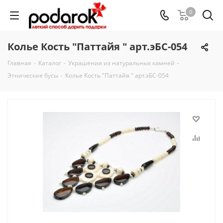
0
Колье Кость "Паттайя " арт.эБС-054
Главная
-
Каталог
-
Украшения из натуральных камней
-
Этнические бусы
-
Колье Кость "Паттайя " арт.эБС-054