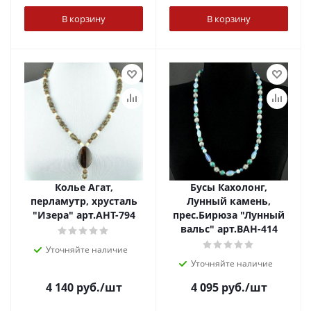
В корзину
В корзину
Колье Агат,
Бусы Кахолонг,
перламутр, хрусталь
Лунный камень,
"Изера" арт.АНТ-794
прес.Бирюза "Лунный
вальс" арт.ВАН-414
Уточняйте наличие
Уточняйте наличие
4 140
руб.
/шт
4 095
руб.
/шт