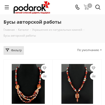
0
Бусы авторской работы
Главная
-
Каталог
-
Украшения из натуральных камней
-
Бусы авторской работы
По умолчанию
Фильтр