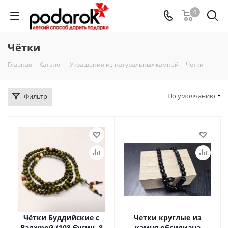
0
Чётки
Главная
-
Каталог
-
Украшения из натуральных камней
-
Чётки
По умолчанию
Фильтр
Чётки Буддийские с
Четки круглые из
Ваджрой (108 бусин, 8
камня обсидиана