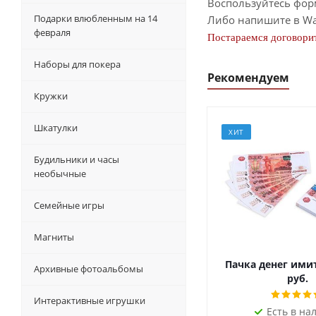
Воспользуйтесь фор
Подарки влюбленным на 14
Либо напишите в Wa
февраля
Постараемся договорит
Наборы для покера
Рекомендуем
Кружки
Шкатулки
ХИТ
Будильники и часы
необычные
Семейные игры
Магниты
Пачка денег ими
Архивные фотоальбомы
руб.
Интерактивные игрушки
Есть в на