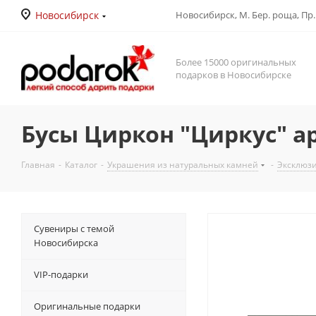
Новосибирск
Новосибирск, М. Бер. роща, Пр. Д
Более 15000 оригинальных
подарков в Новосибирске
Бусы Циркон "Циркус" ар
Главная
-
Каталог
-
Украшения из натуральных камней
-
Эксклюз
Сувениры с темой
Новосибирска
VIP-подарки
Оригинальные подарки