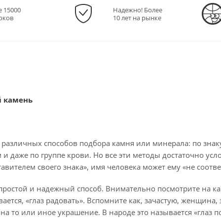
е 15000
Надежно! Более
рков
10 лет на рынке
й камень
 различных способов подбора камня или минерала: по знаку
и даже по группе крови. Но все эти методы достаточно усл
вителем своего знака», имя человека может ему «не соответс
ростой и надежный способ. Внимательно посмотрите на кам
вается, «глаз радовать». Вспомните как, зачастую, женщина
а то или иное украшение. В народе это называется «глаз по