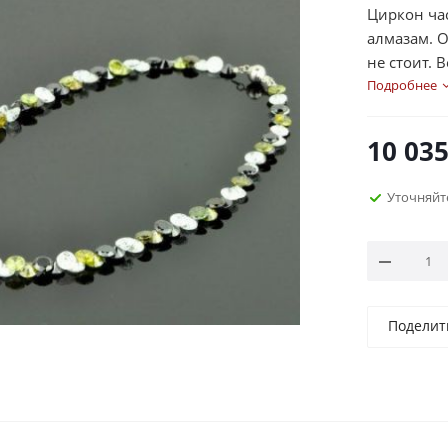
Циркон ча
алмазам. 
не стоит. 
настраивае
Подробнее
внушает с
вселенски
10 03
выгодной 
контракта.
Уточняйт
ученым. Бо
собственн
уверенност
Поделит