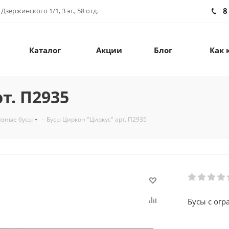
8
зержинского 1/1, 3 эт., 58 отд.
Каталог
Акции
Блог
Как 
т. П2935
ивные бусы
-
Бусы Циркон "Циркус" арт. П2935
Бусы с огр