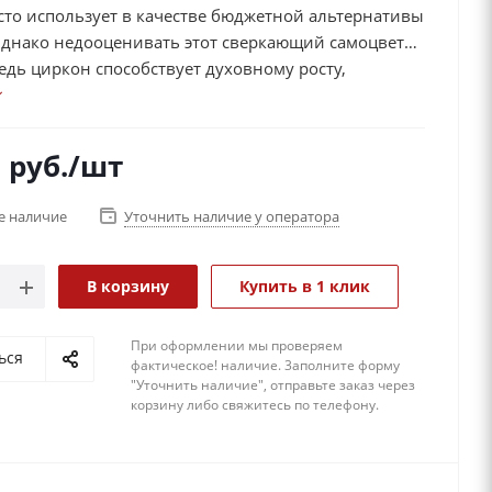
сто использует в качестве бюджетной альтернативы
Однако недооценивать этот сверкающий самоцвет
Ведь циркон способствует духовному росту,
т на самопознание и медитацию. Кроме того, он
остояние покоя и гармонии, единения со
м началом. Циркон поможет и в совершении
5
руб.
/шт
сделки, удачной торговой операции, подписании
 Также он благоволит актерам, путешественникам и
е наличие
Уточнить наличие у оператора
лее того, этот камень наделяет верой в
ые силы и возможности, дарует владельцу
ь и рассудительность.
В корзину
Купить в 1 клик
При оформлении мы проверяем
ься
фактическое! наличие. 3аполните форму
"Уточнить наличие", отправьте заказ через
корзину либо свяжитесь по телефону.