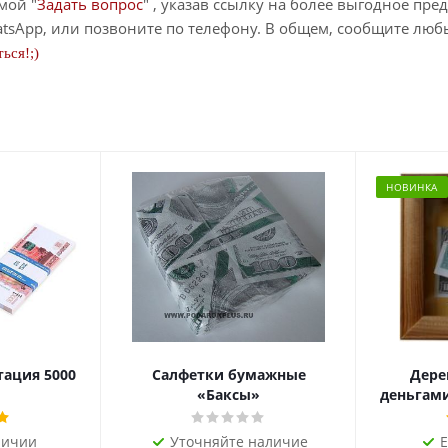
мой "
Задать вопрос
" , указав ссылку на более выгодное пре
tsApp, или позвоните по телефону. В общем, сообщите лю
ься!;)
НОВИНКА
тация 5000
Салфетки бумажные
Дере
«Баксы»
деньгами 
личии
Уточняйте наличие
Е