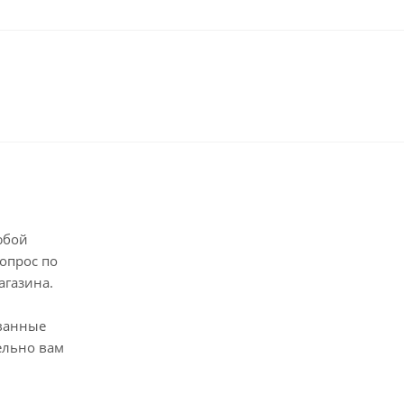
юбой
опрос по
агазина.
ванные
ельно вам