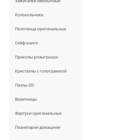
Зажигалки необычные
Колокольчики
Полотенца оригинальные
Сейф-книги
Приколы-розыгрыши
Кристаллы с голограммой
Пазлы-ЗD
Визитницы
Фартуки оригинальные
Планетарии домашние