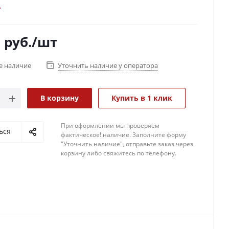
0
руб.
/шт
е наличие
Уточнить наличие у оператора
В корзину
Купить в 1 клик
При оформлении мы проверяем
ься
фактическое! наличие. 3аполните форму
"Уточнить наличие", отправьте заказ через
корзину либо свяжитесь по телефону.