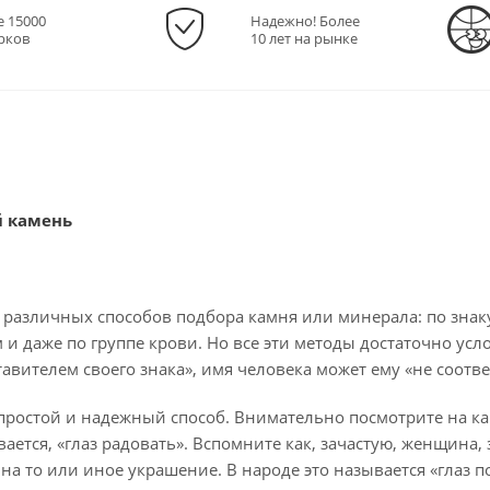
е 15000
Надежно! Более
рков
10 лет на рынке
й камень
 различных способов подбора камня или минерала: по знаку
и даже по группе крови. Но все эти методы достаточно усл
вителем своего знака», имя человека может ему «не соответс
ростой и надежный способ. Внимательно посмотрите на кам
вается, «глаз радовать». Вспомните как, зачастую, женщина
а то или иное украшение. В народе это называется «глаз по