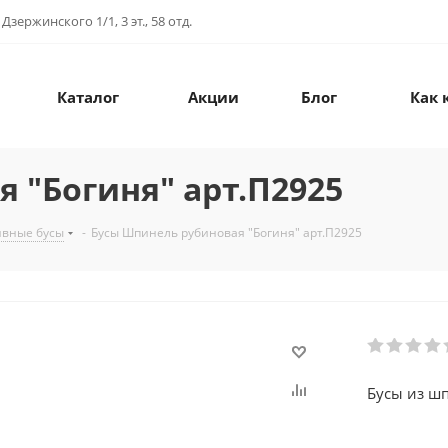
зержинского 1/1, 3 эт., 58 отд.
Каталог
Акции
Блог
Как 
 "Богиня" арт.П2925
ивные бусы
-
Бусы Шпинель рубиновая "Богиня" арт.П2925
Бусы из шп