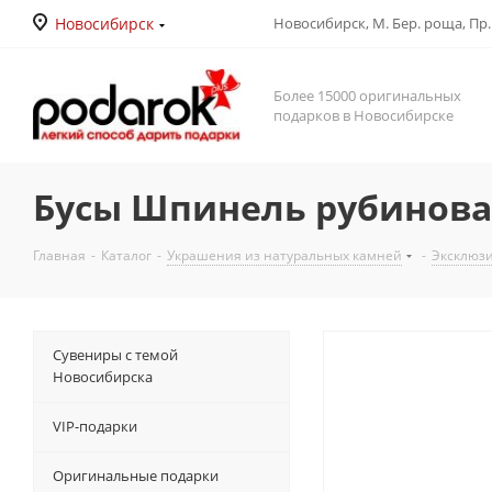
Новосибирск
Новосибирск, М. Бер. роща, Пр. Д
Более 15000 оригинальных
подарков в Новосибирске
Бусы Шпинель рубиновая
Главная
-
Каталог
-
Украшения из натуральных камней
-
Эксклюз
Сувениры с темой
Новосибирска
VIP-подарки
Оригинальные подарки