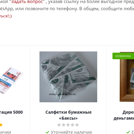
мой "
Задать вопрос
" , указав ссылку на более выгодное пре
tsApp, или позвоните по телефону. В общем, сообщите лю
ься!;)
НОВИНКА
тация 5000
Салфетки бумажные
Дере
«Баксы»
деньгами 
личии
Уточняйте наличие
Е