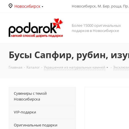
Новосибирск
Новосибирск, М. Бер. роща, Пр. Д
Более 15000 оригинальных
подарков в Новосибирске
Бусы Сапфир, рубин, изу
Главная
-
Каталог
-
Украшения из натуральных камней
-
Эксклюз
Сувениры с темой
Новосибирска
VIP-подарки
Оригинальные подарки