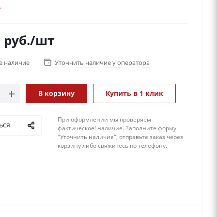
5
руб.
/шт
е наличие
Уточнить наличие у оператора
В корзину
Купить в 1 клик
При оформлении мы проверяем
ься
фактическое! наличие. 3аполните форму
"Уточнить наличие", отправьте заказ через
корзину либо свяжитесь по телефону.