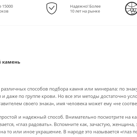
е 15000
Надежно! Более
рков
10 лет на рынке
й камень
 различных способов подбора камня или минерала: по знаку
и даже по группе крови. Но все эти методы достаточно усл
вителем своего знака», имя человека может ему «не соответс
ростой и надежный способ. Внимательно посмотрите на кам
вается, «глаз радовать». Вспомните как, зачастую, женщина
а то или иное украшение. В народе это называется «глаз по