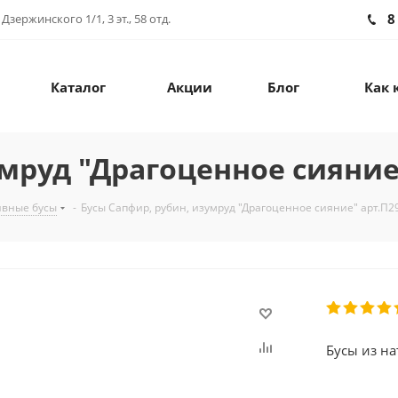
8
зержинского 1/1, 3 эт., 58 отд.
Каталог
Акции
Блог
Как 
мруд "Драгоценное сияние
ивные бусы
-
Бусы Сапфир, рубин, изумруд "Драгоценное сияние" арт.П2
Бусы из на