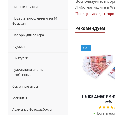
Воспользуйтесь фор
Пивные кружки
Либо напишите в Wa
Постараемся договорит
Подарки влюбленным на 14
февраля
Рекомендуем
Наборы для покера
Кружки
ХИТ
Шкатулки
Будильники и часы
необычные
Семейные игры
Пачка денег ими
Магниты
руб.
Архивные фотоальбомы
Есть в на