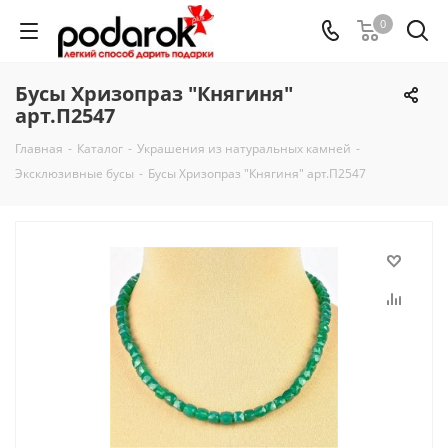
0
Бусы Хризопраз "Княгиня"
арт.П2547
Главная
-
Каталог
-
Украшения из натуральных камней
-
Эксклюзивные бусы
-
Бусы Хризопраз "Княгиня" арт.П2547