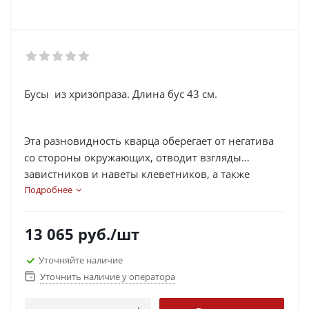
Бусы из хризопраза. Длина бус 43 см.
Эта разновидность кварца оберегает от негатива
со стороны окружающих, отводит взгляды
завистников и наветы клеветников, а также
раскрывает козни и планы врагов. Хризопраз
Подробнее
способствует обретению полезных связей и
знакомств, верных друзей, помощников. Он
13 065
руб.
/шт
способен настроить владельца на позитивный
лад, дарит оптимизм и уверенность. Также
Уточняйте наличие
хризопраз развивает адаптационные навыки,
Уточнить наличие у оператора
облегчает общение, привлекает материальный
достаток. С древности этот камень считался