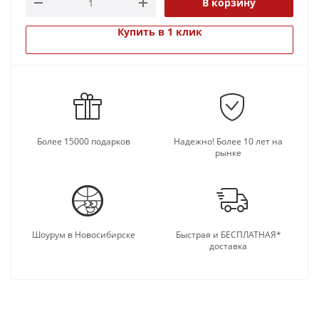
В корзину
символом счастья – известно, например, что его
брал с собой в сражения сам Александр
Купить в 1 клик
Македонский.
Более 15000 подарков
Надежно! Более 10 лет на
рынке
Шоурум в Новосибирске
Быстрая и БЕСПЛАТНАЯ*
доставка