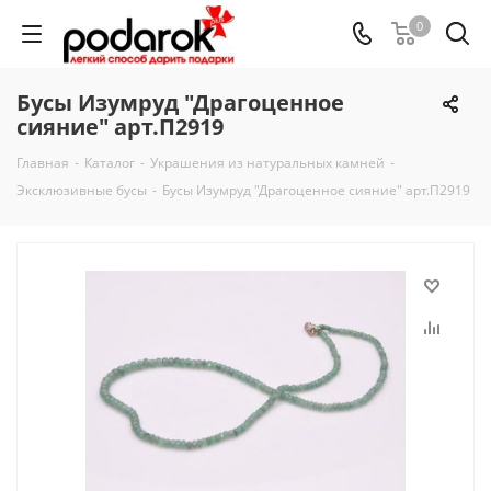
0
Бусы Изумруд "Драгоценное
сияние" арт.П2919
Главная
-
Каталог
-
Украшения из натуральных камней
-
Эксклюзивные бусы
-
Бусы Изумруд "Драгоценное сияние" арт.П2919