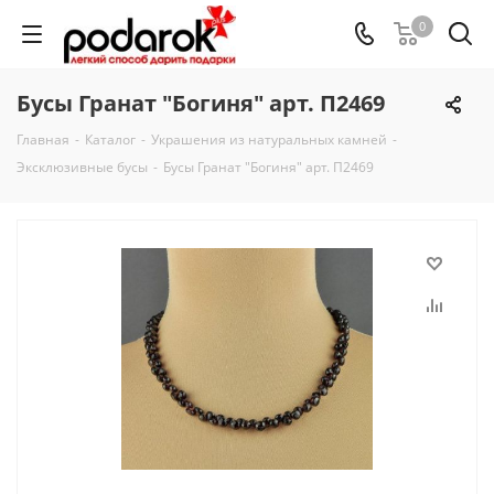
0
Бусы Гранат "Богиня" арт. П2469
Главная
-
Каталог
-
Украшения из натуральных камней
-
Эксклюзивные бусы
-
Бусы Гранат "Богиня" арт. П2469