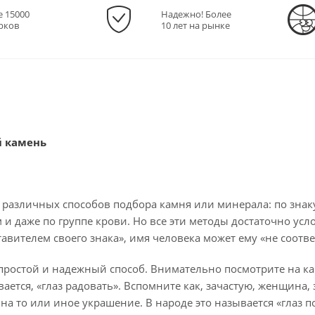
е 15000
Надежно! Более
рков
10 лет на рынке
й камень
 различных способов подбора камня или минерала: по знаку
и даже по группе крови. Но все эти методы достаточно усл
вителем своего знака», имя человека может ему «не соответс
ростой и надежный способ. Внимательно посмотрите на кам
вается, «глаз радовать». Вспомните как, зачастую, женщина
а то или иное украшение. В народе это называется «глаз по