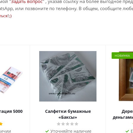
мой "
Задать вопрос
" , указав ссылку на более выгодное пре
tsApp, или позвоните по телефону. В общем, сообщите лю
ься!;)
НОВИНКА
тация 5000
Салфетки бумажные
Дере
«Баксы»
деньгами 
личии
Уточняйте наличие
Е