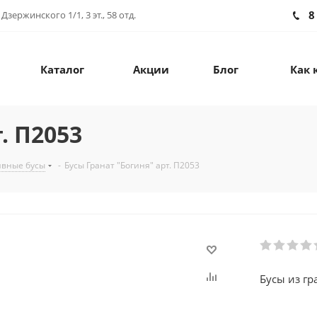
8
зержинского 1/1, 3 эт., 58 отд.
Каталог
Акции
Блог
Как 
. П2053
ивные бусы
-
Бусы Гранат "Богиня" арт. П2053
Бусы из гр