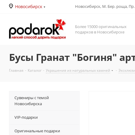
Новосибирск
Новосибирск, М. Бер. роща, Пр. Д
Более 15000 оригинальных
подарков в Новосибирске
Бусы Гранат "Богиня" арт
Главная
-
Каталог
-
Украшения из натуральных камней
-
Эксклюз
Сувениры с темой
Новосибирска
VIP-подарки
Оригинальные подарки