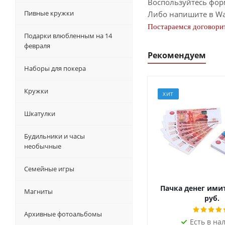
Воспользуйтесь фор
Пивные кружки
Либо напишите в Wa
Постараемся договорит
Подарки влюбленным на 14
февраля
Рекомендуем
Наборы для покера
Кружки
ХИТ
Шкатулки
Будильники и часы
необычные
Семейные игры
Пачка денег ими
Магниты
руб.
Архивные фотоальбомы
Есть в на