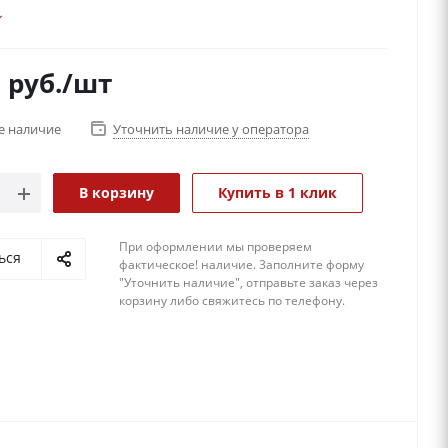
5
руб.
/шт
е наличие
Уточнить наличие у оператора
В корзину
Купить в 1 клик
При оформлении мы проверяем
ься
фактическое! наличие. 3аполните форму
"Уточнить наличие", отправьте заказ через
корзину либо свяжитесь по телефону.