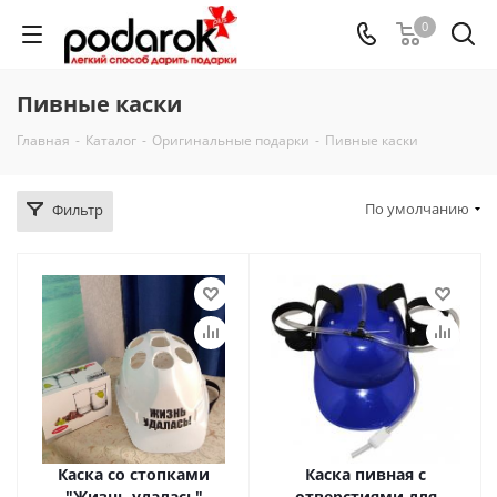
0
Пивные каски
Главная
-
Каталог
-
Оригинальные подарки
-
Пивные каски
По умолчанию
Фильтр
Каска со стопками
Каска пивная с
"Жизнь удалась"
отверстиями для