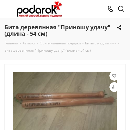
Бита деревянная "Приношу удачу"
(длина - 54 см)
Главная
-
Каталог
-
Оригинальные подарки
-
Биты с надписями
-
Бита деревянная "Приношу удачу" (длина - 54 см)