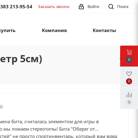
 383 213-95-54
Заказать звонок
Войти
Поиск
купить
Компания
Контакты
етр 5см)
0
0
0
мена бита, считалась элементом для игры в
о мы ломаем стереотипы! Бита "Оберег от
стей" не просто спортинвентарь, который вам вряд