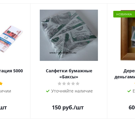
НОВИНКА
тация 5000
Салфетки бумажные
Дере
«Баксы»
деньгами 
личии
Уточняйте наличие
Е
/шт
150
руб.
/шт
60