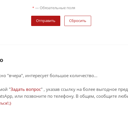
—
Обязательные поля
*
Сбросить
о
о "вчера", интересует большое количество...
мой "
Задать вопрос
" , указав ссылку на более выгодное пре
tsApp, или позвоните по телефону. В общем, сообщите лю
ься!;)