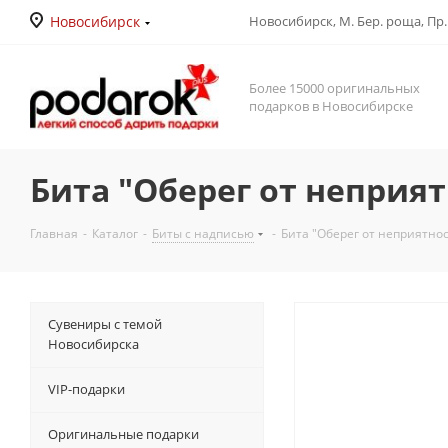
Новосибирск
Новосибирск, М. Бер. роща, Пр. Д
Более 15000 оригинальных
подарков в Новосибирске
Бита "Оберег от неприят
Главная
-
Каталог
-
Биты с надписью
-
Бита "Оберег от неприятнос
Сувениры с темой
Новосибирска
VIP-подарки
Оригинальные подарки