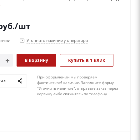
тся, это, в первую очередь, отличный подарок для
жчины. Эксклюзивный дизайн разработан
 для мужчин, знающих “в чем сила“.
руб.
/шт
личии
Уточнить наличие у оператора
В корзину
Купить в 1 клик
При оформлении мы проверяем
ься
фактическое! наличие. 3аполните форму
"Уточнить наличие", отправьте заказ через
корзину либо свяжитесь по телефону.