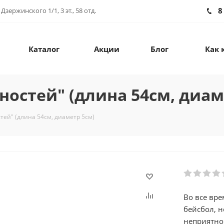
8
зержинского 1/1, 3 эт., 58 отд.
Каталог
Акции
Блог
Как 
ностей" (длина 54см, диам
тей" (длина 54см, диаметр 5см)
Во все вре
бейсбол, н
неприятно