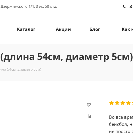
8
зержинского 1/1, 3 эт., 58 отд.
Каталог
Акции
Блог
Как 
(длина 54см, диаметр 5см)
ина 54см, диаметр 5см)
Во все вре
бейсбол, н
не просто 