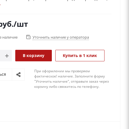
вую очередь, отличный подарок для любого
Эксклюзивный дизайн разработан специально для
ающих “в чем сила“.
руб.
/шт
е наличие
Уточнить наличие у оператора
В корзину
Купить в 1 клик
При оформлении мы проверяем
ься
фактическое! наличие. 3аполните форму
"Уточнить наличие", отправьте заказ через
корзину либо свяжитесь по телефону.