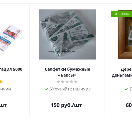
НОВИНКА
тация 5000
Салфетки бумажные
Дере
«Баксы»
деньгами 
личии
Уточняйте наличие
Е
/шт
150
руб.
/шт
60