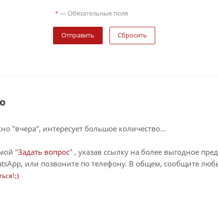
—
Обязательные поля
*
Сбросить
о
о "вчера", интересует большое количество...
мой "
Задать вопрос
" , указав ссылку на более выгодное пре
tsApp, или позвоните по телефону. В общем, сообщите лю
ься!;)