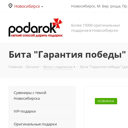
Новосибирск
Новосибирск, М. Бер. роща, Пр. Д
Более 15000 оригинальных
подарков в Новосибирске
Бита "Гарантия победы" 
Главная
-
Каталог
-
Биты с надписью
-
Бита "Гарантия победы" (дл
Сувениры с темой
Новосибирска
НОВИНКА
VIP-подарки
Оригинальные подарки