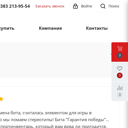
 383 213-95-54
Заказать звонок
Войти
Поиск
купить
Компания
Контакты
0
0
0
мена бита, считалась элементом для игры в
о мы ломаем стереотипы! Бита "Гарантия победы"
спортинвентарь, который вам вряд ли пригодится,