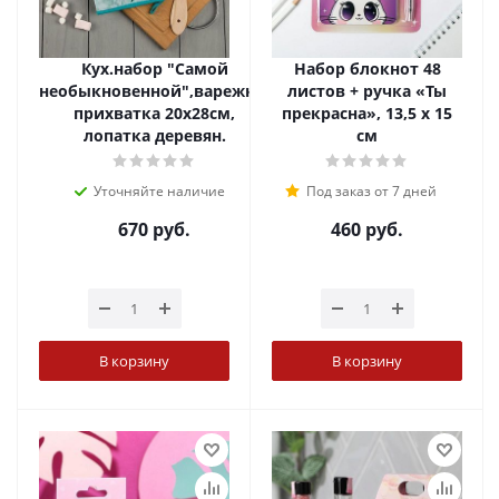
Кух.набор "Самой
Набор блокнот 48
необыкновенной",варежка-
листов + ручка «Ты
прихватка 20х28см,
прекрасна», 13,5 х 15
лопатка деревян.
см
Уточняйте наличие
Под заказ от 7 дней
670
руб.
460
руб.
В корзину
В корзину