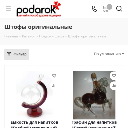
0
Штофы оригинальные
Главная
-
Каталог
-
Подарки шефу
-
Штофы оригинальные
По умолчанию
Фильтр
Емкость для напитков
Графин для напитков
"Глобус" (стеклянный,
"Пегас" (стеклянный)