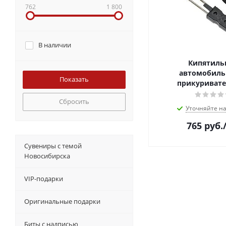
762
1 800
В наличии
Кипятиль
автомобиль
прикуривате
Сбросить
Уточняйте н
765
руб.
Сувениры с темой
Новосибирска
VIP-подарки
Оригинальные подарки
Биты с надписью