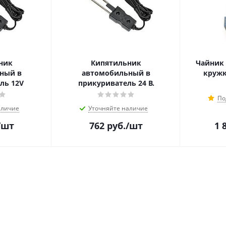
ник
Кипятильник
Чайник
ный в
автомобильный в
кружка
ль 12V
прикуриватель 24 В.
По
аличие
Уточняйте наличие
/шт
762
руб.
/шт
1 