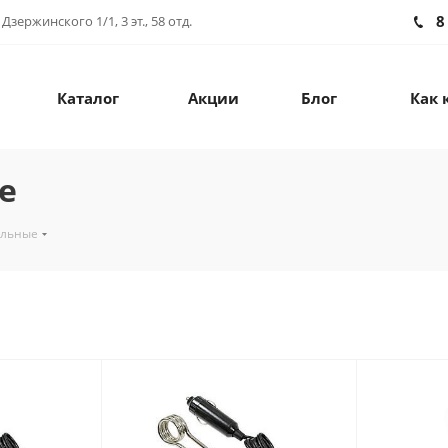
8
зержинского 1/1, 3 эт., 58 отд.
Каталог
Акции
Блог
Как 
е
ильные