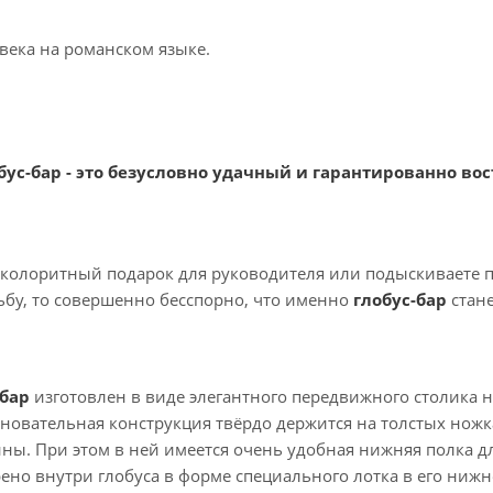
 века на романском языке.
лобус-бар - это безусловно удачный и гарантированно 
 колоритный подарок для руководителя или подыскиваете п
ьбу, то совершенно бесспорно, что именно
глобус-бар
стан
-бар
изготовлен в виде элегантного передвижного столика н
основательная конструкция твёрдо держится на толстых но
ы. При этом в ней имеется очень удобная нижняя полка дл
ено внутри глобуса в форме специального лотка в его ни