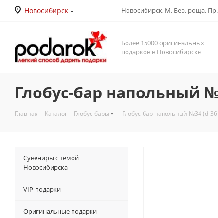
Новосибирск
Новосибирск, М. Бер. роща, Пр. Д
Более 15000 оригинальных
подарков в Новосибирске
Глобус-бар напольный №34
Главная
-
Каталог
-
Глобус-бары
-
Глобус-бар напольный №34 (d-36 
Сувениры с темой
Новосибирска
VIP-подарки
Оригинальные подарки