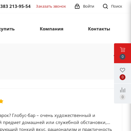
 383 213-95-54
Заказать звонок
Войти
Поиск
купить
Компания
Контакты
0
0
0
арок? Глобус-бар – очень художественный и
й предмет домашней или служебной обстановки,
рующий тонкий вкус, рационализм и практичность