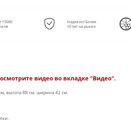
е 15000
Надежно! Более
рков
10 лет на рынке
осмотрите видео во вкладке "Видео".
см, высота 88 см. ширина 42 см.
ылки.