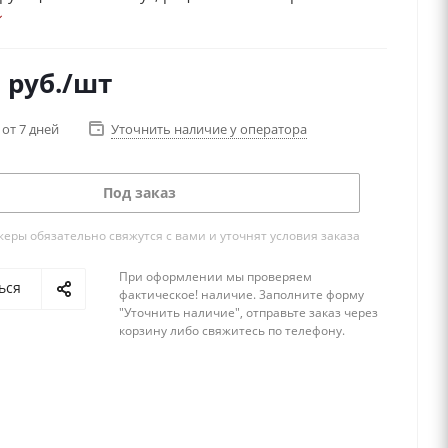
теля.
тот популярный предмет интерьера растёт с каждым
иначе и быть не может, ведь глобус-бар
0
руб.
/шт
яет собой очень функциональную и эстетичную
у современных дизайнеров интерьера! Делая выбор
 от 7 дней
Уточнить наличие у оператора
менно этого подарка, Вы без промаха попадаете
сятку!
Под заказ
ры обязательно свяжутся с вами и уточнят условия заказа
При оформлении мы проверяем
ься
фактическое! наличие. 3аполните форму
"Уточнить наличие", отправьте заказ через
корзину либо свяжитесь по телефону.