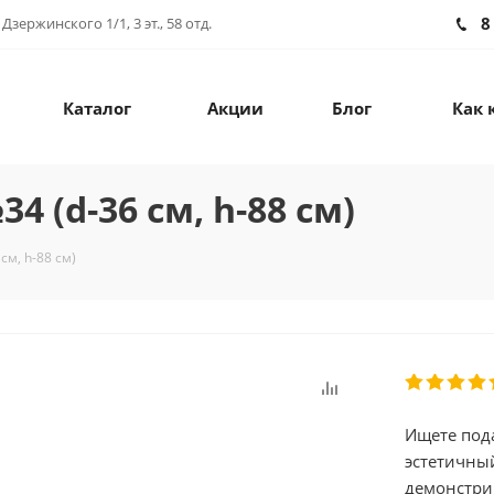
8
зержинского 1/1, 3 эт., 58 отд.
Каталог
Акции
Блог
Как 
 (d-36 см, h-88 см)
см, h-88 см)
Ищете под
эстетичны
демонстри