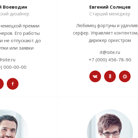
й Воеводин
Евгений Солнцев
ский дизайнер
Старший менеджер
немецкой премии
Любимец фортуны и удачли
неров. Его работы
серфер. Управляет контентом,
и не отпускают до
дирижер оркестром
упки или заявки
it@site.ru
@site.ru
+7 (000) 456-78-90
0) 000-00-00