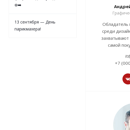
❄️➡️
Андре
Графиче
13 сентября — День
Обладатель 
парикмахера!
среди дизай
захватывают 
самой пок
it
+7 (00