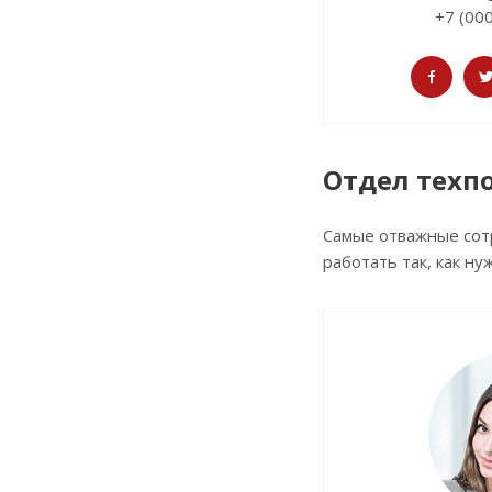
+7 (00
Отдел техп
Самые отважные сотр
работать так, как н