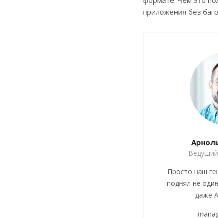
формате. Чем это по
приложения без баго
Арнол
Ведущий
Просто наш ге
поднял не один
даже А
manag