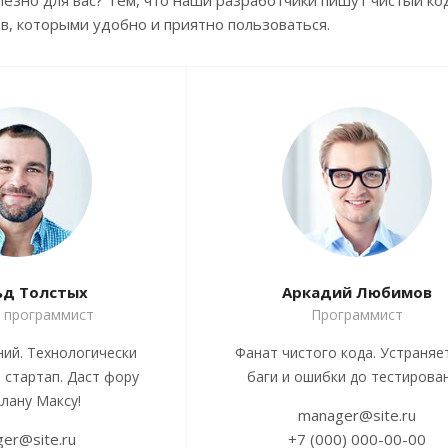
лезно для вас? Тем, что наши разработчики пишут чистый ко
в, которыми удобно и приятно пользоваться.
ьд Толстых
Аркадий Любимов
 программист
Программист
ний. Технологически
Фанат чистого кода. Устраняе
 стартап. Даст фору
баги и ошибки до тестирова
лану Максу!
manager@site.ru
er@site.ru
+7 (000) 000-00-00