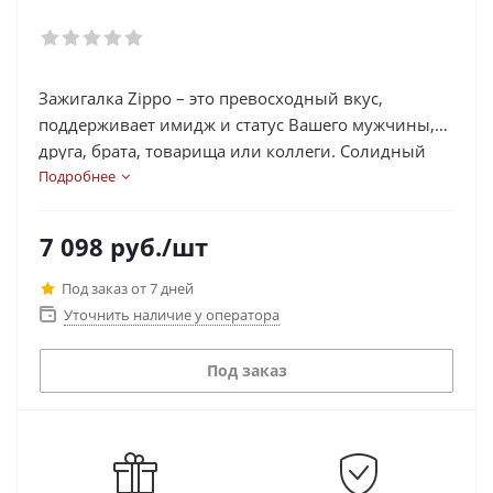
Зажигалка Zippo – это превосходный вкус,
поддерживает имидж и статус Вашего мужчины,
друга, брата, товарища или коллеги. Солидный
подарок, который можно подарить в качестве
Подробнее
сувенира. Это легендарный бренд, который
никогда не выходит из моды.
7 098
руб.
/шт
Под заказ от 7 дней
Уточнить наличие у оператора
Под заказ