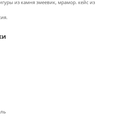
игуры из камня змеевик, мрамор. кейс из
ия.
ки
ель