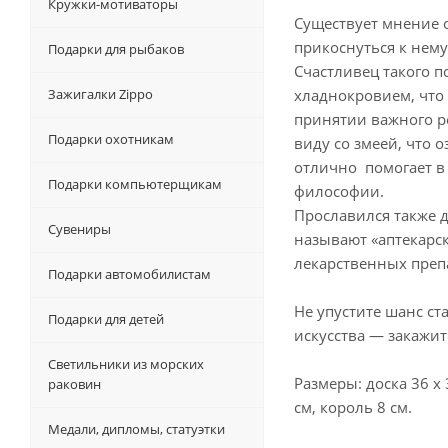
Кружки-мотиваторы
Существует мнение о
прикоснуться к нему
Подарки для рыбаков
Счастливец такого п
Зажигалки Zippo
хладнокровием, что
принятии важного р
Подарки охотникам
виду со змеей, что 
отлично помогает в
Подарки компьютерщикам
философии.
Прославился также д
Сувениры
называют «аптекарск
лекарственных преп
Подарки автомобилистам
Не упустите шанс ст
Подарки для детей
искусства — закажит
Светильники из морских
Размеры: доска 36 х 
раковин
см, король 8 см.
Медали, дипломы, статуэтки