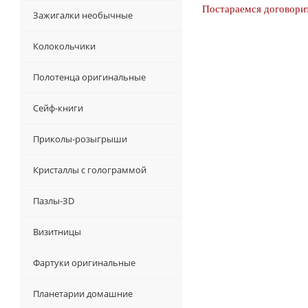
Постараемся договорит
Зажигалки необычные
Колокольчики
Полотенца оригинальные
Сейф-книги
Приколы-розыгрыши
Кристаллы с голограммой
Пазлы-ЗD
Визитницы
Фартуки оригинальные
Планетарии домашние