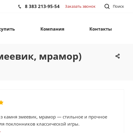
8 383 213-95-54
Заказать звонок
Поиск
купить
Компания
Контакты
меевик, мрамор)
з камня змеевик, мрамор — стильное и прочное
ля поклонников классической игры.