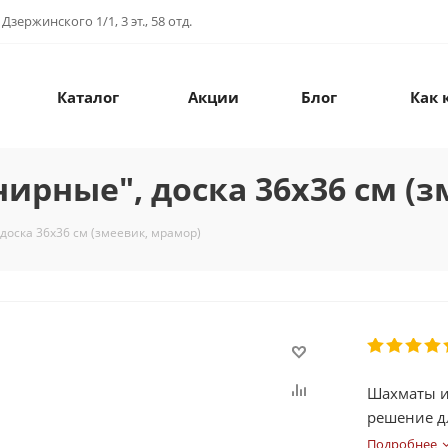
зержинского 1/1, 3 эт., 58 отд.
Каталог
Акции
Блог
Как 
ирные", доска 36х36 см (з
доска 36х36 см (змеевик, мрамор)
Шахматы и
решение д
Подробнее