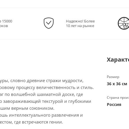
е 15000
Надежно! Более
рков
10 лет на рынке
Характ
Размер
уры, словно древние стражи мудрости,
36 х 36 см
ровому процессу величественность и стиль.
аг по волшебной шахматной доске, где
Страна прои
его завораживающей текстурой и глубокими
Россия
Вашим верным союзником.
кошь интеллектуального развлечения и
естом, где встречаются гении.