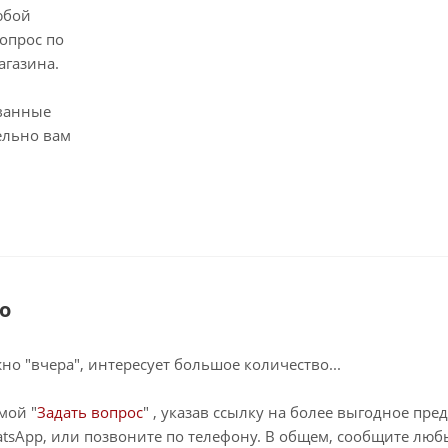
юбой
опрос по
агазина.
ванные
ельно вам
о
о "вчера", интересует большое количество...
мой "
Задать вопрос
" , указав ссылку на более выгодное пре
tsApp, или позвоните по телефону. В общем, сообщите лю