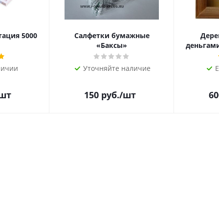
тация 5000
Салфетки бумажные
Дере
«Баксы»
деньгами 
личии
Уточняйте наличие
Е
/шт
150
руб.
/шт
60