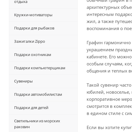
обычный графин в п
отдыха
архитектурных объе
интересным подарком
Кружки-мотиваторы
жил, а также путеш
Подарки для рыбаков
воспоминания о пое
Зажигалки Zippo
Графин гармонично 
украшением праздни
Подарки охотникам
кабинете. Его можно
особым случаям, ког
Подарки компьютерщикам
общения и теплых в
Сувениры
Такой сувенир част
юбилей, новоселье,
Подарки автомобилистам
корпоративное меро
смотрится в компле
Подарки для детей
в едином стиле с с
Светильники из морских
раковин
Если вы хотите купи