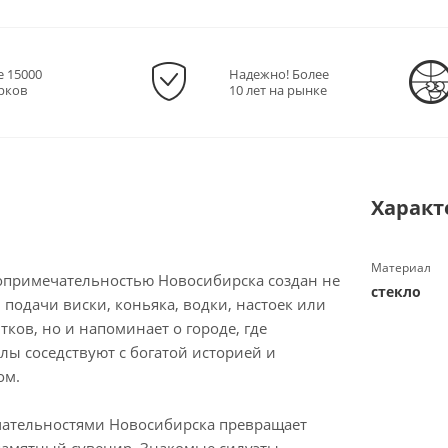
е 15000
Надежно! Более
рков
10 лет на рынке
Характ
Материал
топримечательностью Новосибирска создан не
стекло
 подачи виски, коньяка, водки, настоек или
тков, но и напоминает о городе, где
лы соседствуют с богатой историей и
ом.
чательностями Новосибирска превращает