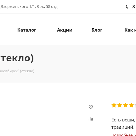
8
зержинского 1/1, 3 эт., 58 отд.
Каталог
Акции
Блог
Как 
стекло)
осибирск" (стекло)
Есть вещи,
традиций.
Новосибир
Подробнее