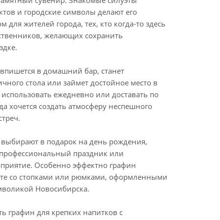
амятный сувенир. Знакомые силуэты
ктов и городские символы делают его
 для жителей города, тех, кто когда-то здесь
ественников, желающих сохранить
здке.
впишется в домашний бар, станет
чного стола или займет достойное место в
 использовать ежедневно или доставать по
да хочется создать атмосферу неспешного
стреч.
о выбирают в подарок на день рождения,
 профессиональный праздник или
приятие. Особенно эффектно графин
кте со стопками или рюмками, оформленными
имволикой Новосибирска.
ть графин для крепких напитков с