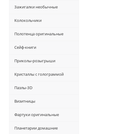
Зажигалки необычные
Колокольчики
Полотенца оригинальные
Сейф-книги
Приколы-розыгрыши
Кристаллы с голограммой
Пазлы-ЗD
Визитницы
Фартуки оригинальные
Планетарии домашние