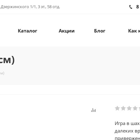
8
зержинского 1/1, 3 эт., 58 отд.
Каталог
Акции
Блог
Как 
см)
см)
Игра в шах
далеких в
привержен