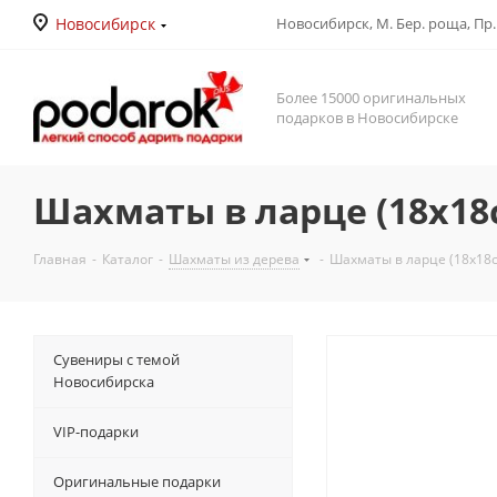
Новосибирск
Новосибирск, М. Бер. роща, Пр. Д
Более 15000 оригинальных
подарков в Новосибирске
Шахматы в ларце (18х18
Главная
-
Каталог
-
Шахматы из дерева
-
Шахматы в ларце (18х18
Сувениры с темой
Новосибирска
VIP-подарки
Оригинальные подарки