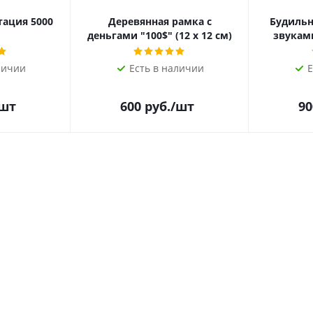
тация 5000
Деревянная рамка с
Будильн
деньгами "100$" (12 х 12 см)
звукам
личии
Есть в наличии
Е
/шт
600
руб.
/шт
90