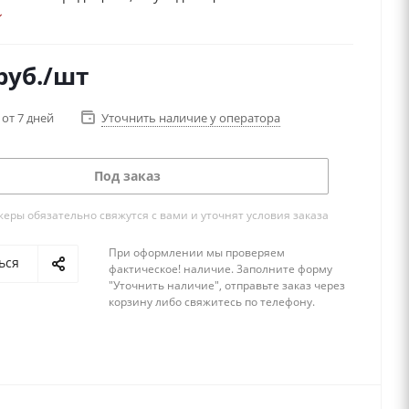
помним тихие уютные вечера в семейном кругу за
доской, когда, казалось бы, остановился весь мир.
это и увлечение, и досуг, и спорт!
руб.
/шт
 от 7 дней
Уточнить наличие у оператора
Под заказ
ры обязательно свяжутся с вами и уточнят условия заказа
При оформлении мы проверяем
ься
фактическое! наличие. 3аполните форму
"Уточнить наличие", отправьте заказ через
корзину либо свяжитесь по телефону.