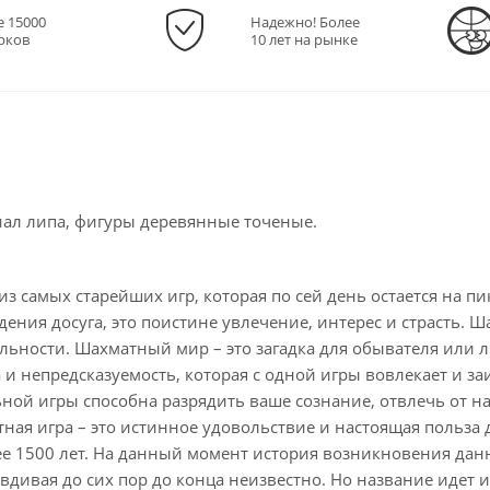
е 15000
Надежно! Более
рков
10 лет на рынке
иал липа, фигуры деревянные точеные.
из самых старейших игр, которая по сей день остается на пи
дения досуга, это поистине увлечение, интерес и страсть. 
ьности. Шахматный мир – это загадка для обывателя или л
 и непредсказуемость, которая с одной игры вовлекает и з
ьной игры способна разрядить ваше сознание, отвлечь от 
ная игра – это истинное удовольствие и настоящая польза
е 1500 лет. На данный момент история возникновения данн
вдивая до сих пор до конца неизвестно. Но название идет из