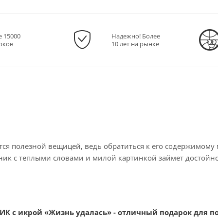
е 15000
Надежно! Более
рков
10 лет на рынке
тся полезной вещицей, ведь обратиться к его содержимому м
ник с теплыми словами и милой картинкой займет достойн
К с икрой «Жизнь удалась» - отличный подарок для по