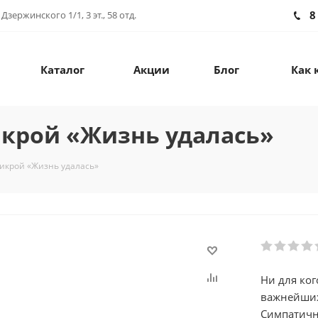
8
зержинского 1/1, 3 эт., 58 отд.
Каталог
Акции
Блог
Как 
икрой «Жизнь удалась»
икрой «Жизнь удалась»
Ни для ког
важнейших
Симпатичн