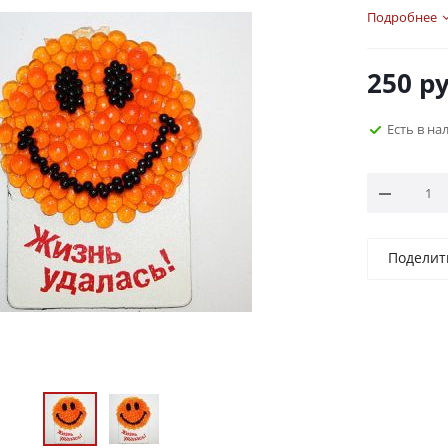
икры. Икра
Подробнее
250
ру
Есть в на
Поделит