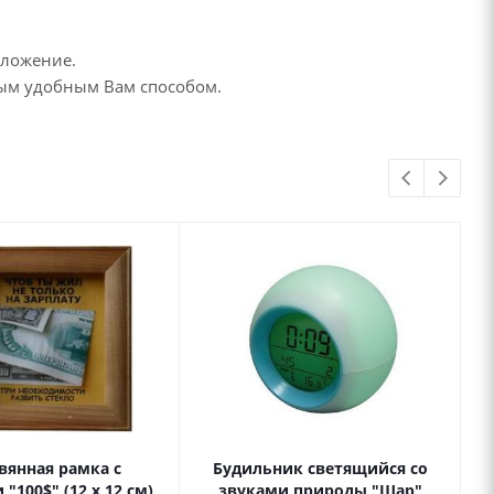
дложение.
бым удобным Вам способом.
вянная рамка с
Будильник светящийся со
"100$" (12 х 12 см)
звуками природы "Шар"