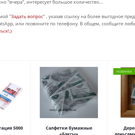
о "вчера", интересует большое количество...
мой "
Задать вопрос
" , указав ссылку на более выгодное пре
tsApp, или позвоните по телефону. В общем, сообщите лю
ься!;)
НОВИНКА
тация 5000
Салфетки бумажные
Дере
«Баксы»
деньгами 