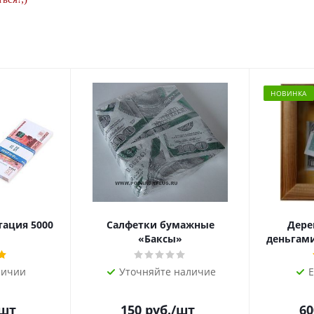
НОВИНКА
тация 5000
Салфетки бумажные
Дере
«Баксы»
деньгами 
личии
Уточняйте наличие
Е
/шт
150
руб.
/шт
60