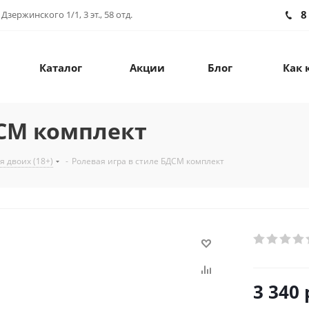
8
зержинского 1/1, 3 эт., 58 отд.
Каталог
Акции
Блог
Как 
ДСМ комплект
я двоих (18+)
-
Ролевая игра в стиле БДСМ комплект
3 340