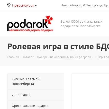
Новосибирск
Новосибирск, М. Бер. роща, Пр. Д
Более 15000 оригинальных
подарков в Новосибирске
Ролевая игра в стиле Б
Главная
-
Каталог
-
Подарки влюбленным на 14 февраля
-
Игры дл
Сувениры с темой
Новосибирска
VIP-подарки
Оригинальные подарки