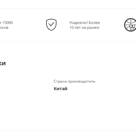
е 15000
Надежно! Более
рков
10 лет на рынке
ки
Страна производитель
Китай