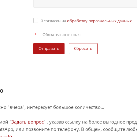
Я согласен на
обработку персональных данных
—
Обязательные поля
*
Сбросить
о
о "вчера", интересует большое количество...
мой "
Задать вопрос
" , указав ссылку на более выгодное пре
tsApp, или позвоните по телефону. В общем, сообщите лю
ься!;)