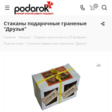
0
Стаканы подарочные граненые
"Друзья"
Главная
-
Каталог
-
Подарки мужчинам на 23 февраля
-
Пьяные игры
-
Стаканы подарочные граненые "Друзья"