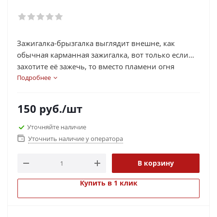
Зажигалка-брызгалка выглядит внешне, как
обычная карманная зажигалка, вот только если
захотите её зажечь, то вместо пламени огня
брызнет струя воды :)
Подробнее
150
руб.
/шт
Уточняйте наличие
Уточнить наличие у оператора
В корзину
Купить в 1 клик