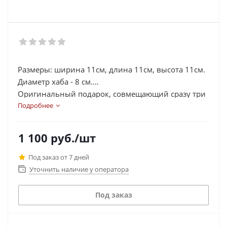
Размеры: ширина 11cм, длина 11cм, высота 11cм.
Диаметр хаба - 8 см.
Оригинальный подарок, совмещающий сразу три
функции и один сюрприз!
Подробнее
USB-хаб – это удлинитель и разветвитель с
дополнительной возможностью нагревателя.
1 100
руб.
/шт
Под заказ от 7 дней
Уточнить наличие у оператора
Под заказ