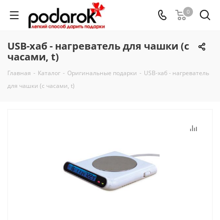
0
USB-хаб - нагреватель для чашки (с
часами, t)
Главная
-
Каталог
-
Оригинальные подарки
-
USB-хаб - нагреватель
для чашки (с часами, t)