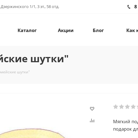
8
зержинского 1/1, 3 эт., 58 отд.
Каталог
Акции
Блог
Как 
йские шутки"
рмейские шутки"
Мягкий по
подарок д