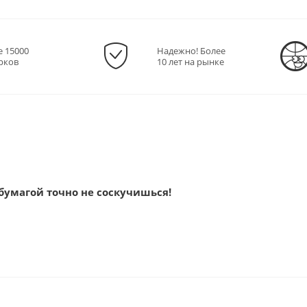
е 15000
Надежно! Более
рков
10 лет на рынке
 бумагой точно не соскучишься!