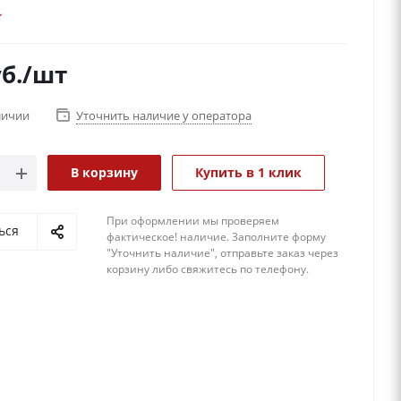
б.
/шт
личии
Уточнить наличие у оператора
В корзину
Купить в 1 клик
При оформлении мы проверяем
ься
фактическое! наличие. 3аполните форму
"Уточнить наличие", отправьте заказ через
корзину либо свяжитесь по телефону.