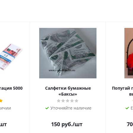
тация 5000
Салфетки бумажные
Попугай 
«Баксы»
в
личии
Уточняйте наличие
Е
/шт
150
руб.
/шт
70