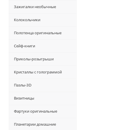
Зажигалки необычные
Колокольчики
Полотенца оригинальные
Сейф-книги
Приколы-розыгрыши
Кристаллы с голограммой
Пазлы-ЗD
Визитницы
Фартуки оригинальные
Планетарии домашние