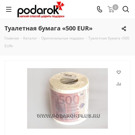
0
Туалетная бумага «500 EUR»
Главная
-
Каталог
-
Оригинальные подарки
-
Туалетная бумага «500
EUR»