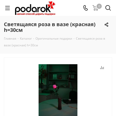
0
Светящаяся роза в вазе (красная)
h=30см
Главная
-
Каталог
-
Оригинальные подарки
-
Светящаяся роза в
вазе (красная) h=30см