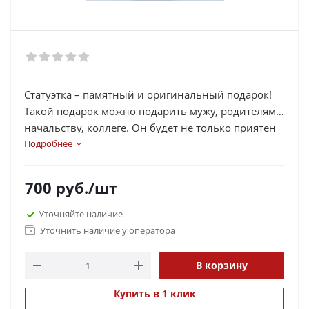
Статуэтка – памятный и оригинальный подарок!
Такой подарок можно подарить мужу, родителям,
начальству, коллеге. Он будет не только приятен
и эстетичен, но и отлично впишется в интерьер, и
Подробнее
всегда будет привлекать внимание гостей. Даря
такой подарок, можно подчеркнуть качества
700
руб.
/шт
человека, которому будет принадлежать он:
лучшему мужу, бухгалтеру, учителю, менеджеру
Уточняйте наличие
или же пожелать успеха и процветания в бизнесе.
Уточнить наличие у оператора
В корзину
Купить в 1 клик